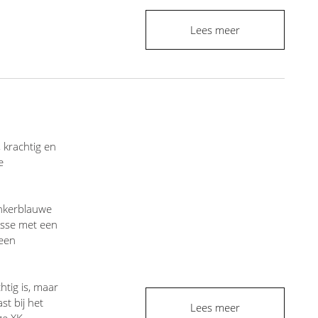
Lees meer
 krachtig en
e
onkerblauwe
asse met een
 een
htig is, maar
st bij het
Lees meer
ze XK