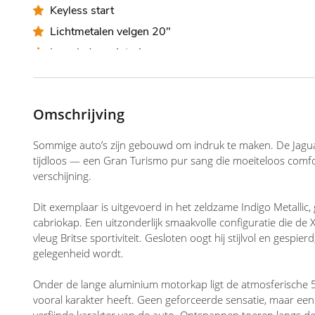
Keyless start
Lichtmetalen velgen 20"
Luxe lederen interieur
Metaalkleur
Onderhoudshistorie
Omschrijving
Stuurwiel verwarmd
Voorstoelen verwarmd en geventileerd
Sommige auto’s zijn gebouwd om indruk te maken. De Jaguar 
Windscherm
tijdloos — een Gran Turismo pur sang die moeiteloos comfor
verschijning.
Dit exemplaar is uitgevoerd in het zeldzame Indigo Metall
Exterieur
cabriokap. Een uitzonderlijk smaakvolle configuratie die d
vleug Britse sportiviteit. Gesloten oogt hij stijlvol en gespi
gelegenheid wordt.
Keyless entry
Onder de lange aluminium motorkap ligt de atmosferische 5.
Lichtmetalen velgen 20"
vooral karakter heeft. Geen geforceerde sensatie, maar een 
verfijnde karakter van de auto. Ontspannen toeren langs d