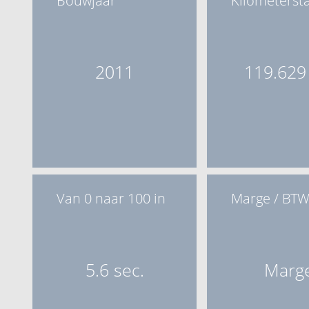
Bouwjaar
Kilometerst
2011
119.629
Van 0 naar 100 in
Marge / BT
5.6 sec.
Marg