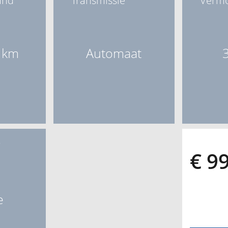
and
Transmissie
Verm
 km
Automaat
W
€ 99
e