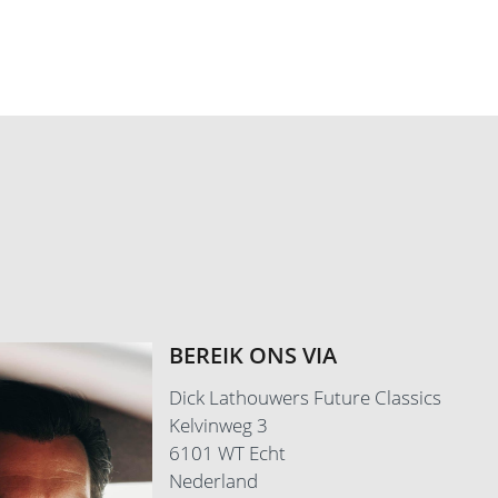
ook
-2027
ronderhouden
00KM
00KM
M
en fout
BEREIK ONS VIA
Dick Lathouwers Future Classics
Kelvinweg 3
6101 WT Echt
Nederland