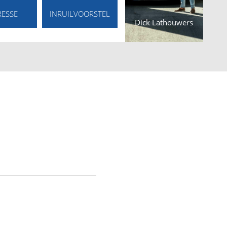
RESSE
INRUILVOORSTEL
Dick Lathouwers