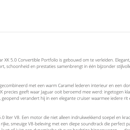
XK 5.0 Convertible Portfolio is gebouwd om te verleiden. Elegant,
t, schoonheid en prestaties samenbrengt in één bijzonder stijlvoll
ic, gecombineerd met een warm Caramel lederen interieur en een d
Infotainment
e XK precies geeft waar Jaguar ooit beroemd mee werd: ingetogen kl
erd, geopend verandert hij in een elegante cruiser waarmee iedere rit
Bowers & Wilkins Audio System
0 liter V8. Een motor die niet alleen indrukwekkend soepel en krac
Audio installatie premium
rijke, smeuïge V8-beleving met een diepe soundtrack die perfect pa
e kust of juist een dynamische rit over bochtige binnenwegen — de