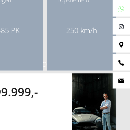
ogen
Topsnelheid
385 PK
250 km/h
Toon alle foto's
9.999,-