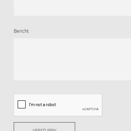
Onderhoudshistorie
airco automatisch
Bericht
stuur en versnellingspook (kunst)leder
VERSTUREN